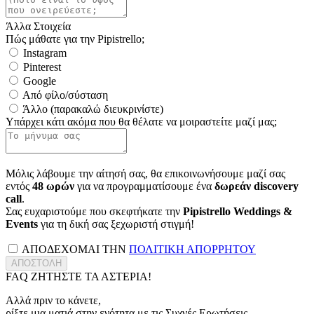
Άλλα Στοιχεία
Πώς μάθατε για την Pipistrello;
Instagram
Pinterest
Google
Από φίλο/σύσταση
Άλλο (παρακαλώ διευκρινίστε)
Υπάρχει κάτι ακόμα που θα θέλατε να μοιραστείτε μαζί μας;
Μόλις λάβουμε την αίτησή σας, θα επικοινωνήσουμε μαζί σας
εντός
48 ωρών
για να προγραμματίσουμε ένα
δωρεάν discovery
call
.
Σας ευχαριστούμε που σκεφτήκατε την
Pipistrello Weddings &
Events
για τη δική σας ξεχωριστή στιγμή!
ΑΠΟΔΕΧΟΜΑΙ ΤΗΝ
ΠΟΛΙΤΙΚΗ ΑΠΟΡΡΗΤΟΥ
ΑΠΟΣΤΟΛΗ
FAQ
ΖΗΤΗΣΤΕ ΤΑ ΑΣΤΕΡΙΑ!
Αλλά πριν το κάνετε,
ρίξτε μια ματιά στην ενότητα με τις Συχνές Ερωτήσεις.