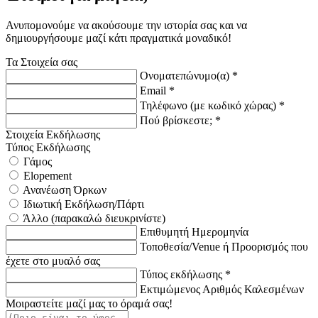
Ανυπομονούμε να ακούσουμε την ιστορία σας και να
δημιουργήσουμε μαζί κάτι πραγματικά μοναδικό!
Τα Στοιχεία σας
Ονοματεπώνυμο(α) *
Email *
Τηλέφωνο (με κωδικό χώρας) *
Πού βρίσκεστε; *
Στοιχεία Εκδήλωσης
Τύπος Εκδήλωσης
Γάμος
Elopement
Ανανέωση Όρκων
Ιδιωτική Εκδήλωση/Πάρτι
Άλλο (παρακαλώ διευκρινίστε)
Επιθυμητή Ημερομηνία
Τοποθεσία/Venue ή Προορισμός που
έχετε στο μυαλό σας
Τύπος εκδήλωσης *
Εκτιμώμενος Αριθμός Καλεσμένων
Μοιραστείτε μαζί μας το όραμά σας!