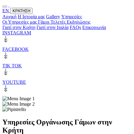
ΕΝ
ΚΡΑΤΗΣΗ
Αρχική
Η Ιστορία μας
Gallery
Υπηρεσίες
Οι Υπηρεσίες μας
Γάμοι
Τελετές
Εκδηλώσεις
Γιατί στην Κρήτη
Γιατί στην Ιταλία
FAQs
Επικοινωνία
INSTAGRAM
FACEBOOK
TIK TOK
YOUTUBE
Υπηρεσίες Οργάνωσης Γάμων στην
Κρήτη