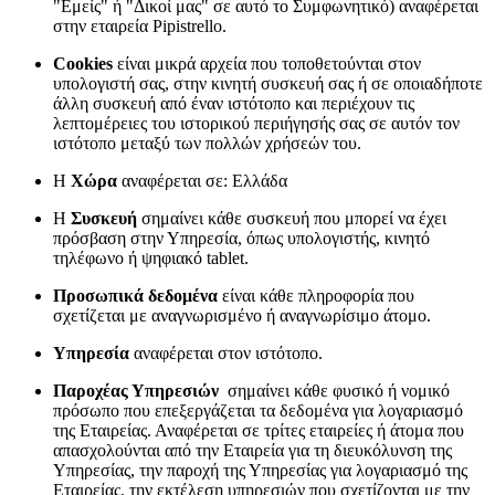
"Εμείς" ή "Δικοί μας" σε αυτό το Συμφωνητικό) αναφέρεται
στην εταιρεία Pipistrello.
Cookies
είναι μικρά αρχεία που τοποθετούνται στον
υπολογιστή σας, στην κινητή συσκευή σας ή σε οποιαδήποτε
άλλη συσκευή από έναν ιστότοπο και περιέχουν τις
λεπτομέρειες του ιστορικού περιήγησής σας σε αυτόν τον
ιστότοπο μεταξύ των πολλών χρήσεών του.
H
Χώρα
αναφέρεται σε: Ελλάδα
H
Συσκευή
σημαίνει κάθε συσκευή που μπορεί να έχει
πρόσβαση στην Υπηρεσία, όπως υπολογιστής, κινητό
τηλέφωνο ή ψηφιακό tablet.
Προσωπικά δεδομένα
είναι κάθε πληροφορία που
σχετίζεται με αναγνωρισμένο ή αναγνωρίσιμο άτομο.
Υπηρεσία
αναφέρεται στον ιστότοπο.
Παροχέας Υπηρεσιών
σημαίνει κάθε φυσικό ή νομικό
πρόσωπο που επεξεργάζεται τα δεδομένα για λογαριασμό
της Εταιρείας. Αναφέρεται σε τρίτες εταιρείες ή άτομα που
απασχολούνται από την Εταιρεία για τη διευκόλυνση της
Υπηρεσίας, την παροχή της Υπηρεσίας για λογαριασμό της
Εταιρείας, την εκτέλεση υπηρεσιών που σχετίζονται με την