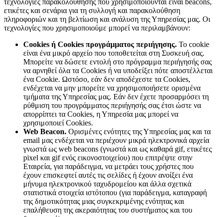
τεχνολογίες παρακολούθησης που χρησιμοποιούνται είναι beacons,
ετικέτες και σενάρια για τη συλλογή και παρακολούθηση
πληροφοριών και τη βελτίωση και ανάλυση της Υπηρεσίας μας. Οι
τεχνολογίες που χρησιμοποιούμε μπορεί να περιλαμβάνουν:
Cookies ή Cookies προγράμματος περιήγησης.
Το cookie
είναι ένα μικρό αρχείο που τοποθετείται στη Συσκευή σας.
Μπορείτε να δώσετε εντολή στο πρόγραμμα περιήγησής σας
να αρνηθεί όλα τα Cookies ή να υποδείξει πότε αποστέλλεται
ένα Cookie. Ωστόσο, εάν δεν αποδέχεστε τα Cookies,
ενδέχεται να μην μπορείτε να χρησιμοποιήσετε ορισμένα
τμήματα της Υπηρεσίας μας. Εάν δεν έχετε προσαρμόσει τη
ρύθμιση του προγράμματος περιήγησής σας έτσι ώστε να
απορρίπτει τα Cookies, η Υπηρεσία μας μπορεί να
χρησιμοποιεί Cookies.
Web Beacon.
Ορισμένες ενότητες της Υπηρεσίας μας και τα
email μας ενδέχεται να περιέχουν μικρά ηλεκτρονικά αρχεία
γνωστά ως web beacons (γνωστά και ως καθαρά gif, ετικέτες
pixel και gif ενός εικονοστοιχείου) που επιτρέψτε στην
Εταιρεία, για παράδειγμα, να μετράει τους χρήστες που
έχουν επισκεφτεί αυτές τις σελίδες ή έχουν ανοίξει ένα
μήνυμα ηλεκτρονικού ταχυδρομείου και άλλα σχετικά
στατιστικά στοιχεία ιστότοπου (για παράδειγμα, καταγραφή
της δημοτικότητας μιας συγκεκριμένης ενότητας και
επαλήθευση της ακεραιότητας του συστήματος και του