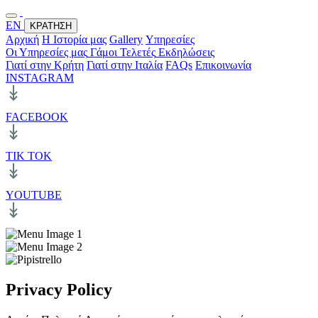
ΕΝ
ΚΡΑΤΗΣΗ
Αρχική
Η Ιστορία μας
Gallery
Υπηρεσίες
Οι Υπηρεσίες μας
Γάμοι
Τελετές
Εκδηλώσεις
Γιατί στην Κρήτη
Γιατί στην Ιταλία
FAQs
Επικοινωνία
INSTAGRAM
FACEBOOK
TIK TOK
YOUTUBE
Privacy Policy