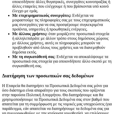
οποιεσδήποτε άλλες θυγατρικές, συνεργάτες κοινοπραξίας ή
άλλες εταιρείες που ελέγχουμε ή που βρίσκονται υπό κοινό
έλεγχο με εμάς.
Με επιχειρηματικούς συνεργάτες:
Ενδέχεται να
μοιραστούμε τις πληροφορίες σας με τους επιχειρηματικούς
μας συνεργάτες για να σας προσφέρουμε συγκεκριμένα
προϊόντα, υπηρεσίες ή προωθητικές ενέργειες.
Με άλλους χρήστες:
όταν μοιράζεστε προσωπικά στοιχεία
ή αλληλεπιδράτε με άλλον τρόπο στους δημόσιους χώρους
με άλλους χρήστες, αυτές οι πληροφορίες μπορούν να
προβληθούν από όλους τους χρήστες και να διανεμηθούν
δημόσια εκτός.
Με τη συγκατάθεσή σας
: Ενδέχεται να αποκαλύψουμε τα
προσωπικά σας στοιχεία για οποιονδήποτε άλλο σκοπό με τη
συγκατάθεσή σας.
Διατήρηση των προσωπικών σας δεδομένων
Η Εταιρεία θα διατηρήσει τα Προσωπικά Δεδομένα σας μόνο για
όσο διάστημα είναι απαραίτητο για τους σκοπούς που ορίζονται
στην παρούσα Πολιτική Απορρήτου. Θα διατηρήσουμε και θα
χρησιμοποιήσουμε τα Προσωπικά Δεδομένα σας στον βαθμό που
απαιτείται για τη συμμόρφωση με τις νομικές μας υποχρεώσεις (για
παράδειγμα, εάν απαιτείται να διατηρήσουμε τα δεδομένα σας για
να συμμορφωθούμε με την ισχύουσα νομοθεσία), να επιλύσουμε